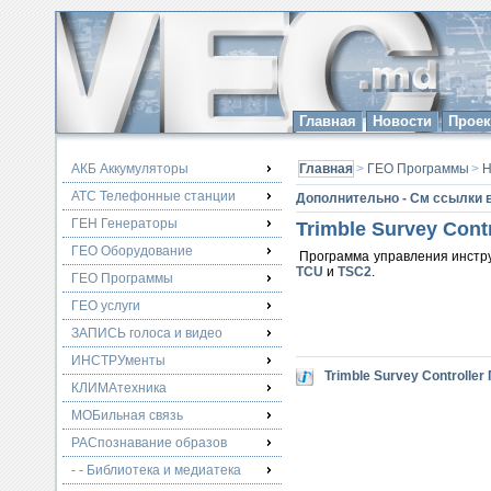
Главная
Новости
Прое
АКБ Аккумуляторы
Главная
>
ГЕО Программы
>
Н
АТС Телефонные станции
Дополнительно - См ссылки в
ГЕН Генераторы
Trimble Survey Contr
ГЕО Оборудование
Программа управления инструм
TCU
и
TSC2
.
ГЕО Программы
ГЕО услуги
ЗАПИСЬ голоса и видео
ИНСТРУменты
Trimble Survey Controller
КЛИМАтехника
МОБильная связь
РАСпознавание образов
- - Библиотека и медиатека