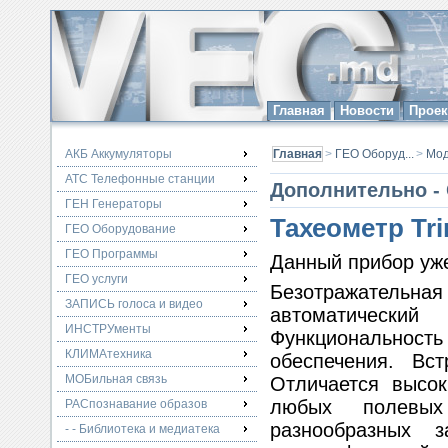
Главная
Новости
Прое
АКБ Аккумуляторы
Главная
>
ГЕО Оборуд...
>
Мо
АТС Телефонные станции
Дополнительно - 
ГЕН Генераторы
Тахеометр Tr
ГЕО Оборудование
ГЕО Программы
Данный прибор уже
ГЕО услуги
Безотражательная
ЗАПИСЬ голоса и видео
автоматический
ИНСТРУменты
Функциональност
КЛИМАтехника
обеспечения. Вст
МОБильная связь
Отличается высо
любых полевых
РАСпознавание образов
разнообразных 
- - Библиотека и медиатека