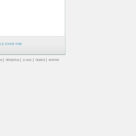
LE EXIDE EME
|
|
|
|
ТИ
ПРОЕКТЫ
О НАС
ПОИСК
ФОРУМ