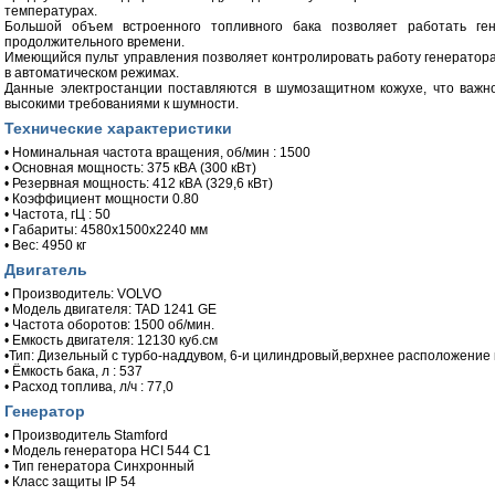
температурах.
Большой объем встроенного топливного бака позволяет работать ген
продолжительного времени.
Имеющийся пульт управления позволяет контролировать работу генератора и
в автоматическом режимах.
Данные электростанции поставляются в шумозащитном кожухе, что важно
высокими требованиями к шумности.
Технические характеристики
• Номинальная частота вращения, об/мин : 1500
• Основная мощность: 375 кВА (300 кВт)
• Резервная мощность: 412 кВА (329,6 кВт)
• Коэффициент мощности 0.80
• Частота, гЦ : 50
• Габариты: 4580x1500x2240 мм
• Вес: 4950 кг
Двигатель
• Производитель: VOLVO
• Модель двигателя: TAD 1241 GE
• Частота оборотов: 1500 об/мин.
• Емкость двигателя: 12130 куб.см
•Тип: Дизельный с турбо-наддувом, 6-и цилиндровый,верхнее расположение
• Ёмкость бака, л : 537
• Расход топлива, л/ч : 77,0
Генератор
• Производитель Stamford
• Модель генератора HCI 544 C1
• Тип генератора Синхронный
• Класс защиты IP 54