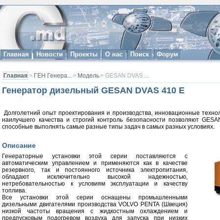
Главная
Новости
Проекты
О нас
Поиск
Форум
Главная
>
ГЕН Генера...
>
Модель
> GESAN DVAS ...
Генератор дизельный GESAN DVAS 410 E
Долголетний опыт проектирования и производства, инновационные технол
наилучшего качества и строгий контроль безопасности позволяют GESA
способные выполнять самые разные типы задач в самых разных условиях.
Описание
Генераторные установки этой серии поставляются с
автоматическим управлением и применяются как в качестве
резервного, так и постоянного источника электропитания,
обладают исключительно высокой надежностью,
нетребовательностью к условиям эксплуатации и качеству
топлива.
Все установки этой серии оснащены промышленными
дизельными двигателями производства VOLVO PENTA (Швеция)
низкой частоты вращения с жидкостным охлаждением и
предпусковым подогревом воздуха для запуска при низких