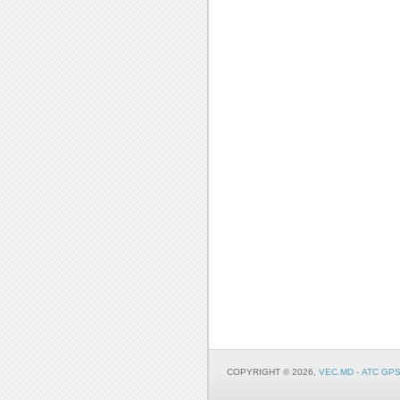
COPYRIGHT © 2026,
VEC.MD - АТС G