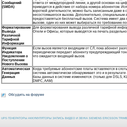
Сообщений
ответа от междугородней линии, а другой основан на ци
(SMDA)
приводится в действие от набора номера абонентом. Ис
короткой длительности, можно быть записанным даже в 
несостоявшегося вызова. Дополнительно, специальным 
предоставляться бесплатный вызов. Система имеет два
вызове, один из них может выбираться по требованию по
Форматирование
Для форматирования вывода различной тарифной инфо
Вывода
Отели и Офисы, которые выводятся на печать раздельно
Различной
Тарифной
Информации
Функция
Если вызов является входящим от СЛ, пока абонент разг
Индикатора
периодически передает абоненту предупреждающий тона
Уведомления о
что ожидается входящий вызов.
Поступлении
Нового Вызова
Автоматическая
Когда требуемые абонентские платы вставляются в слот
Генерация
система автоматически обнаруживает это и в результате
Данных
базы данных в системе изменяются. (только для DSLS, K
DMFC, AAM)
Обсудить на форуме
PS UPS ГЕНЕРАТОРЫ АККУМУЛЯТОРЫ ЗАПИСЬ ВИДЕО И ЗВУКА SIEMENS ERICSSON TRIMB