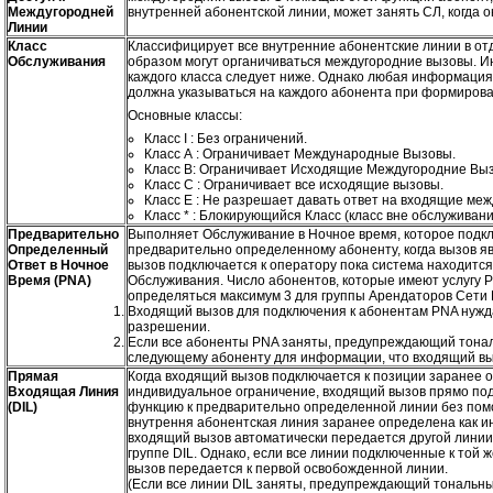
Междугородней
внутренней абонентской линии, может занять СЛ, когда 
Линии
Класс
Классифицирует все внутренние абонентские линии в от
Обслуживания
образом могут органичиваться междугородние вызовы. 
каждого класса следует ниже. Однако любая информация
должна указываться на каждого абонента при формиров
Основные классы:
Класс I : Без ограничений.
Класс А : Ограничивает Международные Вызовы.
Класс В: Ограничивает Исходящие Междугородние Выз
Класс С : Ограничивает все исходящие вызовы.
Класс Е : Не разрешает давать ответ на входящие ме
Класс * : Блокирующийся Класс (класс вне обслуживан
Предварительно
Выполняет Обслуживание в Ночное время, которое подкл
Определенный
предварительно определенному абоненту, когда вызов я
Ответ в Ночное
вызов подключается к оператору пока система находитс
Время (PNA)
Обслуживания. Число абонентов, которые имеют услугу 
определяться максимум 3 для группы Арендаторов Сети
Входящий вызов для подключения к абонентам PNA нужд
разрешении.
Если все абоненты PNA заняты, предупреждающий тона
следующему абоненту для информации, что входящий выз
Прямая
Когда входящий вызов подключается к позиции заранее 
Входящая Линия
индивидуальное ограничение, входящий вызов прямо под
(DIL)
функцию к предварительно определенной линии без пом
внутрення абонентская линия заранее определена как и
входящий вызов автоматически передается другой линии
группе DIL. Однако, если все линии подключенные к той ж
вызов передается к первой освобожденной линии.
(Если все линии DIL заняты, предупреждающий тональны