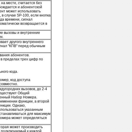
 на месте, считается без
обождается и абонентской
нент может использовать
, в случае SP-100, если кнопка
да времени, сигнал
томатически возвращается в
ие вызовы и внутренние
х.
ывает другого внутреннего
игнал "КПВ" перед обычным
вания абонентов.
в пределах трех цифр по
ьного кода.
омер, код доступа
совместно.
дугородних вызовов, до 2-4
Существуют Общий
енный Набор Номера.
рименении функции, а второй
нкции. Однако,
пользоваться указанным
танавливаться для максимум
Номера может определяться
торая может производить
, подключаемый к каждой