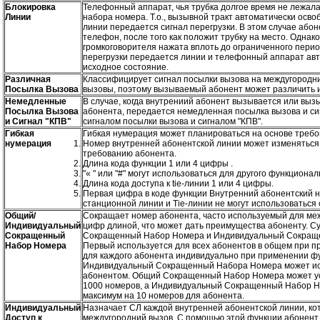
Блокировка
Телефонный аппарат, чья трубка долгое время не лежала
Линии
набора номера. Т.о., вызывной тракт автоматически осв
линии передается сигнал перегрузки. В этом случае або
телефон, после того как положит трубку на место. Однако
громкоговорителя нажата вплоть до ограниченного перио
перегрузки передается линии и телефонный аппарат ав
исходное состояние.
Различная
Классифицирует сигнал посылки вызова на междугородн
Посылка Вызова
вызовы, поэтому вызываемый абонент может различить и
Немедленные
В случае, когда внутрениий абонент вызывается или выз
Посылка Вызова
абонента, передается немедленная посылка вызова и с
и Сигнал "КПВ"
сигналом посылки вызова и сигналом "КПВ".
Гибкая
Гибкая нумерация может планироваться на основе требо
нумерация
Номер внутренней абонентской линии может изменяться 
требованию абонента.
Длина кода функции 1 или 4 цифры .
"« " или "#" могут использоваться для другого функционал
Длина кода доступа к tie-линии 1 или 4 цифры.
Первая цифра в коде функции Внутренний абонентский н
станционной линии и Tie-линии не могут использоваться 
Общий/
Сокращает номер абонента, часто используемый для меж
Индивидуальный
цифр длиной, что может дать преимущества абоненту. 
Сокращенный
Сокращенный Набор Номера и Индивидуальный Сокращ
Набор Номера
Первый используется для всех абонентов в общем при п
для каждого абонента индивидуально при применении фу
Индивидуальный Сокращенный Набора Номера может ис
абонентом. Общий Сокращенный Набор Номера может ус
1000 номеров, а Индивидуальный Сокращенный Набор 
максимум на 10 номеров для абонента.
Индивидуальный
Назначает СЛ каждой внутренней абонентской линии, ко
Доступ к
междугородний вызов. С помощью этой функции абонент