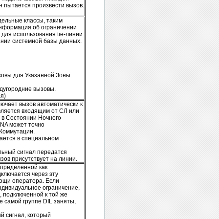
он пытается произвести вызов.
дельные классы, таким
Информация об ограничении
 для использования tie-линии
ании системной базы данных.
овы для Указанной Зоны.
ждугородние вызовы.
ия)
ючает вызов автоматически к
вляется входящим от СЛ или
я в Состоянии Ночного
PNA может точно
 Коммутации.
ается в специальном
льный сигнал передатся
ов присутствует на линии.
определенной как
ключается через эту
ощи оператора. Если
ндивидуальное ограничение,
, подключенной к той же
е самой группе DIL заняты,
й сигнал, который