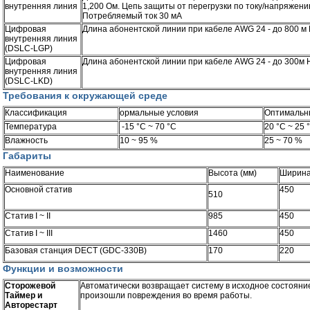
внутренняя линия
1,200 Ом. Цепь защиты от перегрузки по току/напряжен
Потребляемый ток 30 мА
Цифровая
Длина абонентской линии при кабеле AWG 24 - до 800 м
внутренняя линия
(DSLC-LGP)
Цифровая
Длина абонентской линии при кабеле AWG 24 - до 300м
внутренняя линия
(DSLC-LKD)
Требования к окружающей среде
Классификация
ормальные условия
Оптимальн
Температура
-15 °С ~ 70 °С
20 °С ~ 25 
Влажность
10 ~ 95 %
25 ~ 70 %
Габариты
Наименование
Высота (мм)
Ширина
Основной статив
450
510
Статив I ~ II
985
450
Статив I ~ III
1460
450
Базовая станция DECT (GDC-330B)
170
220
Функции и возможности
Сторожевой
Автоматически возвращает систему в исходное состояние,
Таймер и
произошли повреждения во время работы.
Авторестарт