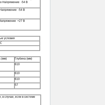
ию Напряжение -54 В
 Напряжение -54 В
 Напряжение +27 В
ые условия
°С
 (мм)
Глубина (мм)
610
610
610
57
 в случае, если в системе