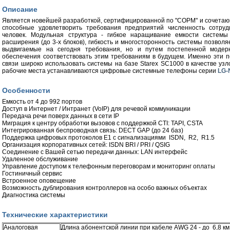
Описание
Является новейшей разработкой, сертифицированной по "СОРМ" и сочетаю
способные удовлетворить требования предприятий численность сотруд
человек. Модульная структура - гибкое наращивание емкости системы
расширения (до 3-х блоков), гибкость и многосторонность системы позволя
выдвигаемые на сегодня требования, но и путем постепенной модерн
обеспечения соответствовать этим требованиям в будущем. Именно эти 
связи широко использовать системы на базе Starex SC1000 в качестве уз
рабочие места устанавливаются цифровые системные телефоны серии
LG-
Особенности
Емкость от 4 до 992 портов
Доступ в Интернет / Интранет (VoIP) для речевой коммуникации
Передача речи поверх данных в сети IP
Миграция к центру обработки вызовов с поддержкой CTI: TAPI, CSTA
Интегрированная беспроводная связь: DECT GAP (до 24 баз)
Поддержка цифровых протоколов Е1 с сигнализациями ISDN, R2, R1.5
Организация корпоративных сетей: ISDN BRI / PRI / QSIG
Соединение с Вашей сетью передачи данных: LAN интерфейс
Удаленное обслуживание
Управление доступом к телефонным переговорам и мониторинг оплаты
Гостиничный сервис
Встроенное оповещение
Возможность дублирования контроллеров на особо важных объектах
Диагностика системы
Технические характеристики
Аналоговая
Длина абонентской линии при кабеле AWG 24 - до 6,8 