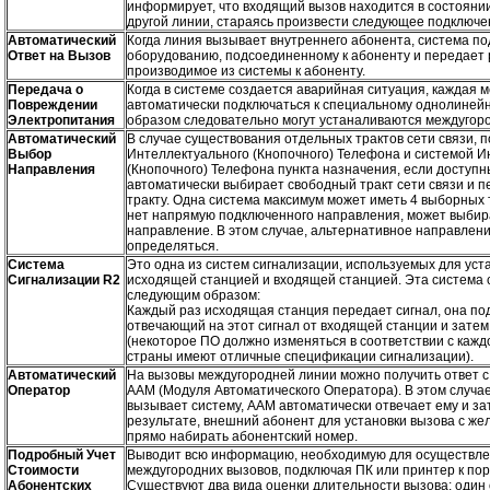
информирует, что входящий вызов находится в состояни
другой линии, стараясь произвести следующее подключе
Автоматический
Когда линия вызывает внутреннего абонента, система по
Ответ на Вызов
оборудованию, подсоединенному к абоненту и передает
производимое из системы к абоненту.
Передача о
Когда в системе создается аварийная ситуация, каждая
Повреждении
автоматически подключаться к специальному однолиней
Электропитания
образом следовательно могут устаналиваются междугор
Автоматический
В случае существования отдельных трактов сети связи,
Выбор
Интеллектуального (Кнопочного) Телефона и системой И
Направления
(Кнопочного) Телефона пункта назначения, если доступн
автоматически выбирает свободный тракт сети связи и 
тракту. Одна система максимум может иметь 4 выборных тр
нет напрямую подключенного направления, может выбир
направление. В этом случае, альтернативное направлен
определяться.
Система
Это одна из систем сигнализации, используемых для уст
Сигнализации R2
исходящей станцией и входящей станцией. Эта система 
следующим образом:
Каждый раз исходящая станция передает сигнал, она по
отвечающий на этот сигнал от входящей станции и зате
(некоторое ПО должно изменяться в соответствии с каждо
страны имеют отличные спецификации сигнализации).
Автоматический
На вызовы междугородней линии можно получить ответ 
Оператор
AAM (Модуля Автоматического Оператора). В этом случае
вызывает систему, AAM автоматически отвечает ему и з
результате, внешний абонент для установки вызова с ж
прямо набирать абонентский номер.
Подробный Учет
Выводит всю информацию, необходимую для осуществле
Стоимости
междугородних вызовов, подключая ПК или принтер к по
Абонентских
Существуют два вида оценки длительности вызова: один