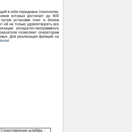
щей в себе передовые технологии,
ников которых достигает до 900
 путем установки плат и блоков
ет ей не только удовлетворять все
изации аппаратно-программного
показатели позволяют операторам
ловых. Для реализации функций на
Nortel
км Сопротивление шлейфа -