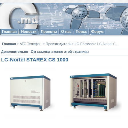
Главная
Новости
Проекты
О нас
Поиск
Форум
Главная
>
АТС Телефо...
>
Производитель
>
LG-Ericsson
> LG-Nortel C...
Дополнительно - См ссылки в конце этой страницы
LG-Nortel STAREX CS 1000