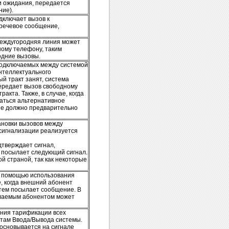
и ожидания, передается
ние).
дключает вызов к
 речевое сообщение,
 междугородняя линия может
ному телефону, таким
одние вызовы.
 подключаемых между системой
нтеллектуального
ый тракт занят, система
передает вызов свободному
акта. Также, в случае, когда
аться альтернативное
ие должно предварительно
ановки вызовов между
сигнализации реализуется
дтверждает сигнал,
м посылает следующий сигнал.
й страной, так как некоторые
с помощью использования
, когда внешний абонент
атем посылает сообщение. В
елаемым абонентом может
ния тарификации всех
ртам Ввода/Вывода системы.
 основывается на сигнале