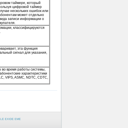
фровом таймере, который
пользуя цифровой таймер
случае нескольких ошибок или
абонентам может отдельно
 вида записи информации о
купателя.
рмации, классифицируются
.
оваривает, эта функция
льный сигнал для указания,
ы во время работы системы,
 абонентские характеристики
LC, VIPS, ASMC, NDTC, CDTC,
LE EXIDE EME