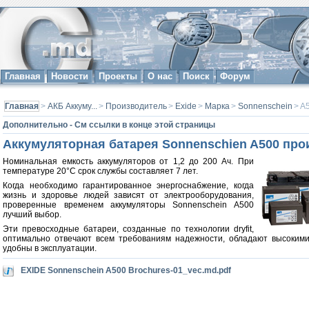
Главная
Новости
Проекты
О нас
Поиск
Форум
Главная
>
АКБ Аккуму...
>
Производитель
>
Exide
>
Марка
>
Sonnenschein
> A
Дополнительно - См ссылки в конце этой страницы
Аккумуляторная
батарея
Sonnenschien
A500
про
Номинальная емкость аккумуляторов от 1,2 до 200 Aч. При
температуре 20°C срок службы составляет 7 лет.
Когда необходимо гарантированное энергоснабжение, когда
жизнь и здоровье людей зависят от электрооборудования,
проверенные временем аккумуляторы Sonnenschein A500
лучший выбор.
Эти превосходные батареи, созданные по технологии dryfit,
оптимально отвечают всем требованиям надежности, обладают высокими
удобны в эксплуатации.
EXIDE Sonnenschein A500 Brochures-01_vec.md.pdf