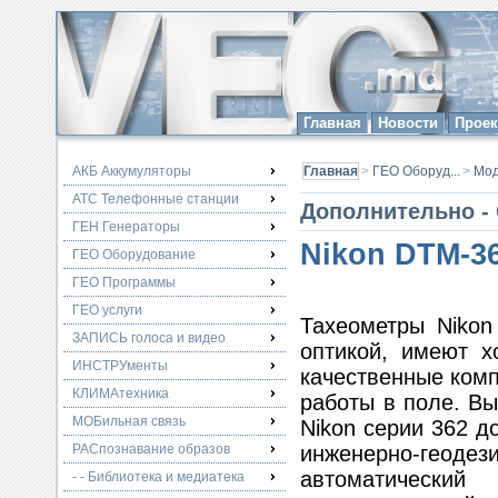
Главная
Новости
Прое
АКБ Аккумуляторы
Главная
>
ГЕО Оборуд...
>
Мо
АТС Телефонные станции
Дополнительно - 
ГЕН Генераторы
Nikon DTM-3
ГЕО Оборудование
ГЕО Программы
ГЕО услуги
Тахеометры Nikon
ЗАПИСЬ голоса и видео
оптикой, имеют 
ИНСТРУменты
качественные ком
КЛИМАтехника
работы в поле. Вы
МОБильная связь
Nikon серии 362 
РАСпознавание образов
инженерно-геоде
автоматическ
- - Библиотека и медиатека