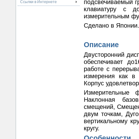
подсвечиваемый г
Ссылки в Интернете
клавиатуру с д
измерительным фу
Сделано в Японии
Описание
Двусторонний дисп
обеспечивает до
работе с перерыв
измерения как в 
Корпус удовлетвор
Измерительные 
Наклонная базо
смещений,
Смещен
двум точкам,
Дуг
вертикальному кру
кругу.
Особенности