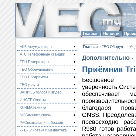
Главная
Новости
Прое
АКБ Аккумуляторы
Главная
>
ГЕО Оборуд...
>
Мо
АТС Телефонные станции
Дополнительно - 
ГЕН Генераторы
Приёмник Tr
ГЕО Оборудование
ГЕО Программы
Бесшовное 
ГЕО услуги
уверенность.Сис
ЗАПИСЬ голоса и видео
обеспечивает м
производитель
ИНСТРУменты
благодаря пров
КЛИМАтехника
GNSS. Преодолев
МОБильная связь
превосходно раб
РАСпознавание образов
R980 готов работа
- - Библиотека и медиатека
работа.незавершён