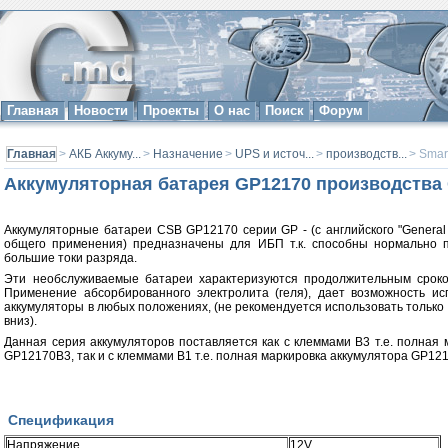
Главная
Новости
Проекты
О нас
Поиск
Форум
Главная
>
АКБ Аккуму...
>
Назначение
>
UPS и источ...
>
производств...
> Smar
Аккумуляторная батарея GP12170 производства
Аккумуляторные батареи CSB GP12170 серии GP - (с английского "General 
общего применения) предназначены для ИБП т.к. способны нормально 
большие токи разряда.
Эти необслуживаемые батареи характеризуются продолжительным срок
Применение абсорбированного электролита (геля), дает возможность ис
аккумуляторы в любых положениях, (не рекомендуется использовать только
вниз).
Данная серия аккумуляторов поставляется как с клеммами B3 т.е. полная 
GP12170B3, так и с клеммами B1 т.е. полная маркировка аккумулятора GP12
Спецификация
Напряжение
12V