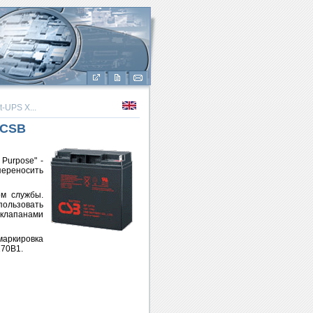
t-UPS X...
 CSB
Purpose" -
переносить
ом службы.
пользовать
 клапанами
маркировка
170B1.