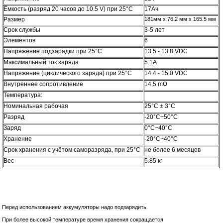
Ёмкость (разряд 20 часов до 10.5 V) при 25°C
17Ач
Размер
181мм x 76.2 мм x 165.5 мм
Срок службы
3-5 лет
Элементов
6
Напряжение подзарядки при 25°C
13.5 - 13.8 VDC
Максимальный ток заряда
5.1A
Напряжение (циклического заряда) при 25°C
14.4 - 15.0 VDC
Внутреннее сопротивление
14,5
mΩ
Температура:
Номинальная рабочая
25°C ± 3°C
Разряд
-20°C~50°C
Заряд
0°C~40°C
Хранение
-20°C~40°C
Срок хранения с учётом саморазряда, при 25°C
не более 6 месяцев
Вес
5
.
85
кг
Перед использованием аккумуляторы надо подзарядить.
При более высокой температуре время хранения сокращается