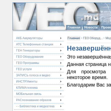
Главная
Новости
Прое
АКБ Аккумуляторы
Главная
>
ГЕО Оборуд...
>
Мо
АТС Телефонные станции
Незавершённ
ГЕН Генераторы
Это незавершённая
ГЕО Оборудование
ГЕО Программы
Данная страница н
ГЕО услуги
Для просмотра 
ЗАПИСЬ голоса и видео
некоторое время.
ИНСТРУменты
Благодарим Вас з
КЛИМАтехника
МОБильная связь
РАСпознавание образов
- - Библиотека и медиатека