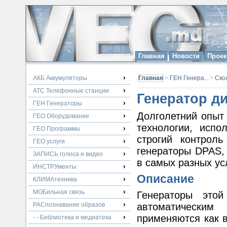
Главная
Новости
Прое
АКБ Аккумуляторы
Главная
>
ГЕН Генера...
>
Ско
АТС Телефонные станции
Генератор д
ГЕН Генераторы
Долголетний опыт
ГЕО Оборудование
технологии, испо
ГЕО Программы
строгий контрол
ГЕО услуги
генераторы DPAS,
ЗАПИСЬ голоса и видео
в самых разных у
ИНСТРУменты
Описание
КЛИМАтехника
МОБильная связь
Генераторы этой
РАСпознавание образов
автоматичес
применяются как в
- - Библиотека и медиатека