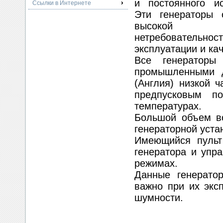
и постоянного ис
Ссылки в Интернете
Эти генераторы 
высокой 
нетребовател
эксплуатации и ка
Все генераторы
промышленными д
(Англия) низкой 
предпусковым п
температурах.
Большой объем вс
генераторной уста
Имеющийся пульт 
генератора и упра
режимах.
Данные генерато
важно при их экс
шумности.