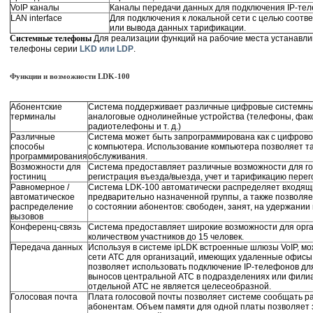
VoIP каналы
Каналы передачи данных для подключения IP-те
LAN interface
Для подключения к локальной сети с целью соотв
или вывода данных тарификации.
Системные телефоны
Для реализации функций на рабочие места устанавл
телефоны серии
LKD или LDP
.
Функции и возможности LDK-100
Абонентские
Система поддерживает различные цифровые системны
терминалы
аналоговые однолинейные устройства (телефоны, факс
радиотелефоны и т. д.)
Различные
Система может быть запрограммирована как с цифрово
способы
с компьютера. Использование компьютера позволяет т
программирования
обслуживания.
Возможности для
Система предоставляет различные возможности для го
гостиниц
регистрация въезда/выезда, учет и тарификацию перег
Равномерное /
Система LDK-100 автоматически распределяет входя
автоматическое
предварительно назначенной группы, а также позволяе
распределение
о состоянии абонентов: свободен, занят, на удержании и
вызовов
Конференц-связь
Система предоставляет широкие возможности для орга
количеством участников до 15 человек.
Передача данных
Используя в системе ipLDK встроенные шлюзы VoIP, м
сети АТС для организаций, имеющих удаленные офисы
позволяет использовать подключение IP-телефонов дл
выносов центральной АТС в подразделениях или филиа
отдельной АТС не является целесеобразной.
Голосовая почта
Плата голосовой почты позволяет системе сообщать 
абонентам. Объем памяти для одной платы позволяет