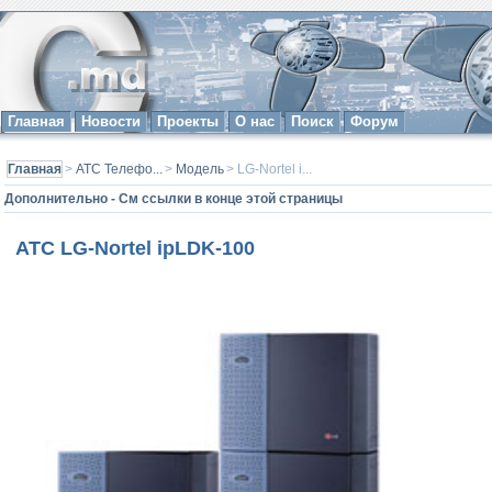
Главная
Новости
Проекты
О нас
Поиск
Форум
Главная
>
АТС Телефо...
>
Модель
> LG-Nortel i...
Дополнительно - См ссылки в конце этой страницы
АТС LG-Nortel ipLDK-100