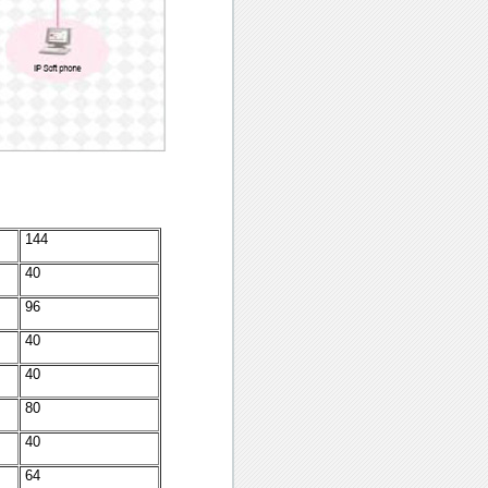
144
40
96
40
40
80
40
64