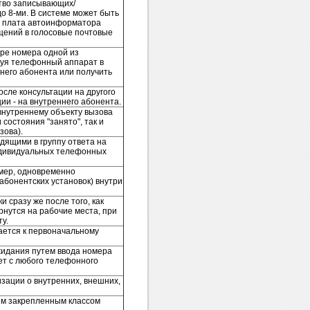
ство записывающих/
о 8-ми. В системе может быть
я" плата автоинформатора
бщений в голосовые почтовые
оре номера одной из
зуя телефонный аппарат в
него абонента или получить
сле консультации на другого
ии - на внутреннего абонента.
внутреннему объекту вызова
состояния "занято", так и
зова).
дящими в группу ответа на
индивидуальных телефонных
омер, одновременно
абонентских установок) внутри
 сразу же после того, как
нутся на рабочие места, при
у.
ается к первоначальному
жидания путем ввода номера
вет с любого телефонного
зации о внутренних, внешних,
им закрепленным классом