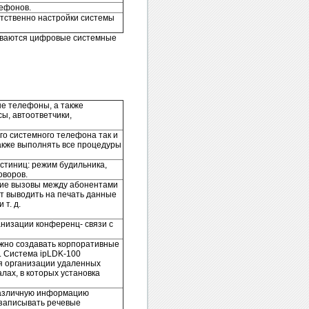
лефонов.
етственно настройки системы
иваются цифровые системные
е телефоны, а также
ы, автоответчики,
го системного телефона так и
акже выполнять все процедуры
стиниц: режим будильника,
оворов.
щие вызовы между абонентами
т выводить на печать данные
 т. д.
низации конференц- связи с
ожно создавать корпоративные
. Система ipLDK-100
я организации удаленных
лах, в которых установка
различную информацию
 записывать речевые