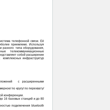
система телефонной связи. Её
иболее приемлемо. Используя
и разного типа оборудования,
ртные телекоммуникационные
представляет собой расширение
х комплексных инфраструктур
риложений с расширенными
ерное/ по кругу/ по перехвату/
ной конференции.
до 16 базовых станций и до 80
остью подключения bluetooth