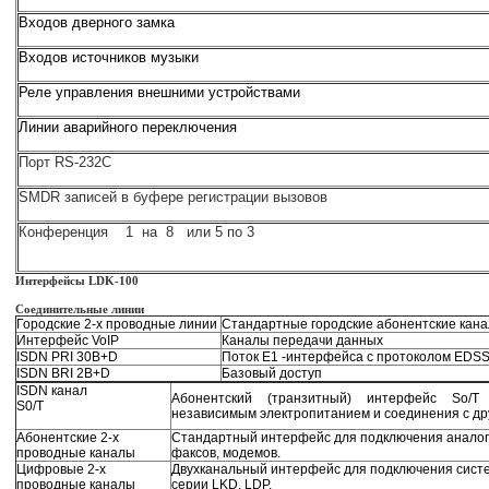
Входов дверного замка
Входов источников музыки
Реле управления внешними устройствами
Линии аварийного переключения
Порт RS-232C
SMDR записей в буфере регистрации вызовов
Конференция 1 на 8 или 5 по 3
Интерфейсы LDK-100
Соединительные линии
Городские 2-х проводные линии
Стандартные городские абонентские кан
Интерфейс VoIP
Каналы передачи данных
ISDN PRI 30B+D
Поток E1 -интерфейса с протоколом EDS
ISDN BRI 2B+D
Базовый доступ
ISDN канал
Абонентский (транзитный) интерфейс So/T
S0/T
независимым электропитанием и соединения с др
Абонентские 2-х
Стандартный интерфейс для подключения аналог
проводные каналы
факсов, модемов.
Цифровые 2-х
Двухканальный интерфейс для подключения сис
проводные каналы
серии LKD, LDP.