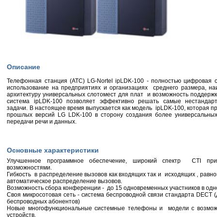
Описание
Телефонная станция (АТС) LG-Nortel ipLDK-100 - полностью цифровая 
использование на предприятиях и организациях среднего размера, на
архитектуру универсальных слотомест для плат и возможность поддержк
система ipLDK-100 позволяет эффективно решать самые нестанда
задачи. В настоящее время выпускается как модель ipLDK-100, которая 
прошлых версий LG LDK-100 в сторону создания более универсальны
передачи речи и данных.
Основные характеристики
Улучшенное программное обеспечение, широкий спектр CTI п
возможностями.
Гибкость в распределение вызовов как входящих так и исходящих , равном
автоматическое распределение вызовов.
Возможность сбора конференции - до 15 одновременных участников в од
Своя микросотовая сеть - система беспроводной связи стандарта DECT (
беспроводных абонентов)
Новые многофункциональные системные телефоны и модели с возможн
устройств.