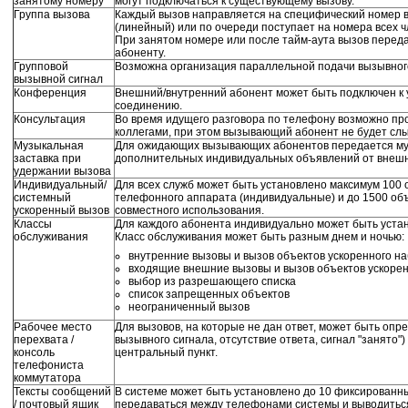
занятому номеру
могут подключаться к существующему вызову.
Группа вызова
Каждый вызов направляется на специфический номер 
(линейный) или по очереди поступает на номера всех ч
При занятом номере или после тайм-аута вызов пере
абоненту.
Групповой
Возможна организация параллельной подачи вызывного
вызывной сигнал
Конференция
Внешний/внутренний абонент может быть подключен к
соединению.
Консультация
Во время идущего разговора по телефону возможно пр
коллегами, при этом вызывающий абонент не будет сл
Музыкальная
Для ожидающих вызывающих абонентов передается му
заставка при
дополнительных индивидуальных объявлений от внешн
удержании вызова
Индивидуальный/
Для всех служб может быть установлено максимум 100 
системный
телефонного аппарата (индивидуальные) и до 1500 объ
ускоренный вызов
совместного использования.
Классы
Для каждого абонента индивидуально может быть уста
обслуживания
Класс обслуживания может быть разным днем и ночью:
внутренние вызовы и вызов объектов ускоренного н
входящие внешние вызовы и вызов объектов ускоре
выбор из разрешающего списка
список запрещенных объектов
неограниченный вызов
Рабочее место
Для вызовов, на которые не дан ответ, может быть опр
перехвата /
вызывного сигнала, отсутствие ответа, сигнал "занято"
консоль
центральный пункт.
телефониста
коммутатора
Тексты сообщений
В системе может быть установлено до 10 фиксированны
/ почтовый ящик
передаваться между телефонами системы и выводиться