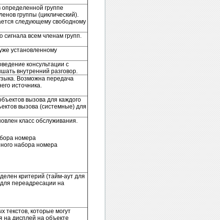
в определенной группе
ленов группы (циклический).
дается следующему свободному
 сигнала всем членам групп.
 уже установленному
оведение консультации с
ышать внутренний разговор.
зыка. Возможна передача
его источника.
объектов вызова для каждого
ектов вызова (системные) для
новлен класс обслуживания.
абора номера
нного набора номера
еделен критерий (тайм-аут для
) для переадресации на
х текстов, которые могут
 на дисплей на объекте