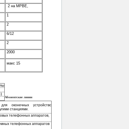
2 на MPBE,
1
2
6/12
2
2000
макс 15
алы
S1
Абонентские линии
 для оконечных устройствс
угими станциями.
овых телефонных аппаратов,
темных телефонных аппаратов