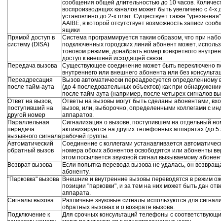
сообщения общей длительностью до 10 часов. Количе
воспроизводящих каналов может быть увеличено с 4-х д
установлено до 2-х плат. Существует также "урезанна
AAIBE, в которой отсутствует возможность записи соо
ящики
Прямой доступ в
Система программируется таким образом, что при наб
систему (DISA)
подключенных городских линий абонент может, исполь
тоновом режиме, донабрать номер конкретного внутрен
доступ к внешней исходящей связи.
Передача вызова
Существующее соединение может быть переключено по
внутреннего или внешнего абонента или без консультац
Переадресация
Вызов автоматически переадресуется определенному 
после тайм-аута
(до 4 последовательных объектов) как при обнаружении 
после тайм-аута (например, после четырех сигналов вы
Ответ на вызов,
Ответы на вызовы могут быть сделаны абонентами, вхо
поступивший на
вызов, или, выборочно, определенными коллегами с 
другой номер
аппаратов.
Параллельная
Сигнализация о вызове, поступившем на отдельный н
передача
активизируется на других телефонных аппаратах (до 5 
вызывного сигнала
рабочей группы.
Автоматический
Соединение с коллегами устанавливается автоматически
обратный вызов
номера обоих абонентов освободятся или абоненты вер
этом посылается звуковой сигнал вызываемому абонент
Возврат вызова
Если попытка перевода вызова не удалась, он возвращ
абоненту.
"Парковка" вызова
Внешние и внутренние вызовы переводятся в режим о
позиции "парковки", и за тем на них может быть дан от
аппарата.
Сигналы вызова
Различные звуковые сигналы используются для сигнали
обратных вызовах и о возврате вызова.
Подключение к
Для срочных консультаций телефоны с соответствующ