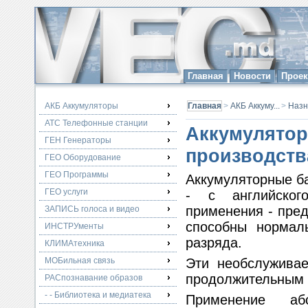
Главная
Новости
Прое
АКБ Аккумуляторы
Главная
>
АКБ Аккуму...
>
Назн
АТС Телефонные станции
Аккумуля
ГЕН Генераторы
производств
ГЕО Оборудование
ГЕО Программы
Аккумуляторные б
ГЕО услуги
- с английског
применения - пред
ЗАПИСЬ голоса и видео
способны нормал
ИНСТРУменты
разряда.
КЛИМАтехника
МОБильная связь
Эти необслуживае
продолжительным 
РАСпознавание образов
- - Библиотека и медиатека
Применение абс