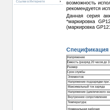
Ссылки в Интернете
возможность испо
рекомендуется исп
Данная серия ак
*маркировка GP1
(маркировка GP12
Спецификация
Напряжение
Ёмкость (разряд 20 часов до 1
Размер
Срок службы
Элементов
Напряжение подзарядки при 
Максимальный ток заряда
Напряжение (циклического з
Внутреннее сопротивление
Температура:
Номинальная рабочая