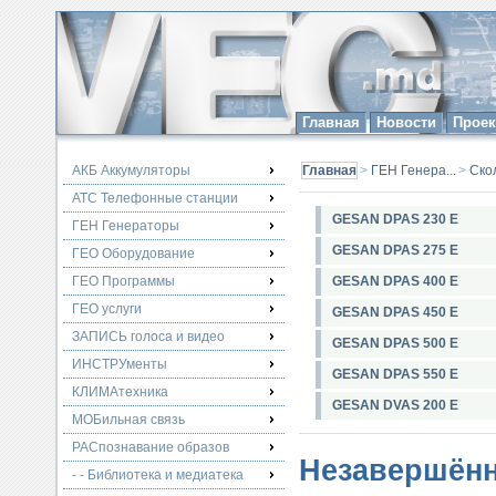
Главная
Новости
Прое
АКБ Аккумуляторы
Главная
>
ГЕН Генера...
>
Ско
АТС Телефонные станции
GESAN DPAS 230 E
ГЕН Генераторы
GESAN DPAS 275 E
ГЕО Оборудование
ГЕО Программы
GESAN DPAS 400 E
ГЕО услуги
GESAN DPAS 450 E
ЗАПИСЬ голоса и видео
GESAN DPAS 500 E
ИНСТРУменты
GESAN DPAS 550 E
КЛИМАтехника
GESAN DVAS 200 E
МОБильная связь
РАСпознавание образов
Незавершённ
- - Библиотека и медиатека