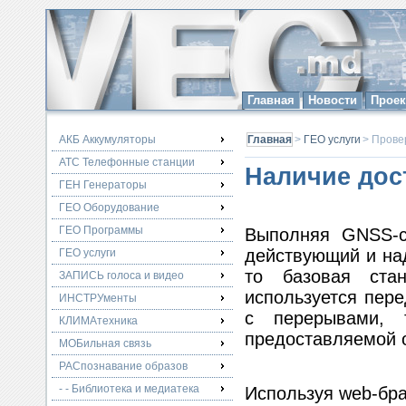
Главная
Новости
Прое
АКБ Аккумуляторы
Главная
>
ГЕО услуги
> Провер
АТС Телефонные станции
Наличие дос
ГЕН Генераторы
ГЕО Оборудование
ГЕО Программы
Выполняя GNSS-с
действующий и над
ГЕО услуги
то базовая ста
ЗАПИСЬ голоса и видео
используется пере
ИНСТРУменты
с перерывами, 
КЛИМАтехника
предоставляемой 
МОБильная связь
РАСпознавание образов
- - Библиотека и медиатека
Используя web-бра