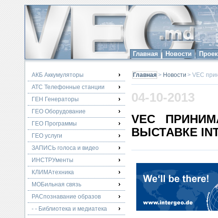
Главная
Новости
Прое
АКБ Аккумуляторы
Главная
>
Новости
> VEC прин
АТС Телефонные станции
04-10-2013
ГЕН Генераторы
ГЕО Оборудование
VEC ПРИНИМ
ГЕО Программы
ВЫСТАВКЕ IN
ГЕО услуги
ЗАПИСЬ голоса и видео
ИНСТРУменты
КЛИМАтехника
МОБильная связь
РАСпознавание образов
- - Библиотека и медиатека