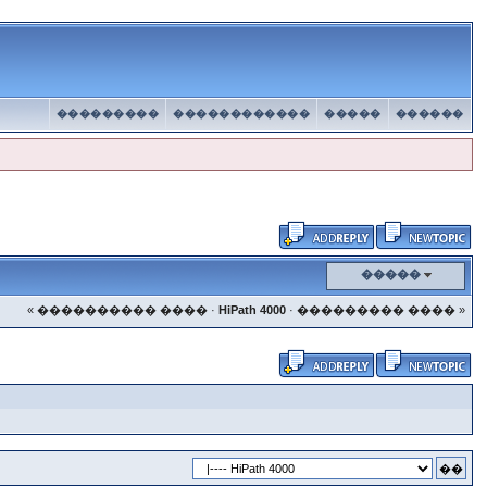
���������
������������
�����
������
�����
« ���������� ����
·
HiPath 4000
·
��������� ���� »