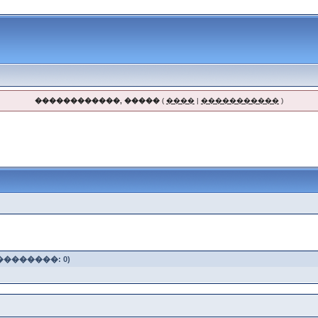
������������, �����
(
����
|
�����������
)
��������: 0)