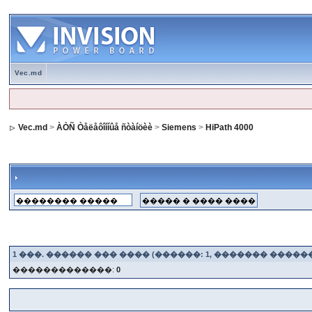
Vec.md
Vec.md
>
ÀÒÑ Òåëåôîííûå ñòàíöèè
>
Siemens
>
HiPath 4000
1
���. ������ ��� ���� (������: 1, ������� �����
�������������:
0