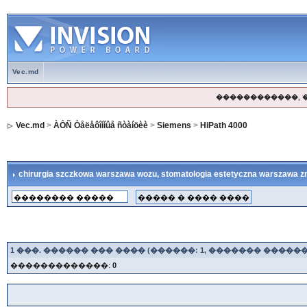
Vec.md
������������, 
Vec.md
>
ÀÒÑ Òåëåôîííûå ñòàíöèè
>
Siemens
>
HiPath 4000
chirurgia szczkowa warszawa wozu
, stomatologia estetyczna warszawa 
1
���. ������ ��� ���� (������: 1, ������� ������
�������������:
0