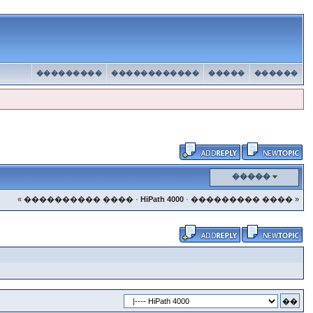
���������
������������
�����
������
�����
« ���������� ����
·
HiPath 4000
·
��������� ���� »