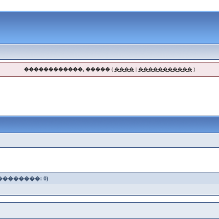
������������, �����
(
����
|
�����������
)
��������: 0)