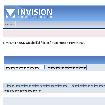
Vec.md
Vec.md
>
ÀÒÑ Òåëåôîííûå ñòàíöèè
>
Siemens
>
HiPath 4000
1
���. ������ ��� ���� (������: 1, ������� �����
�������������:
0