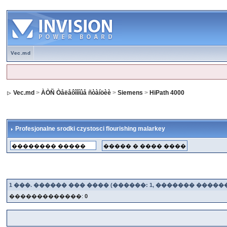
Vec.md
Vec.md
>
ÀÒÑ Òåëåôîííûå ñòàíöèè
>
Siemens
>
HiPath 4000
Profesjonalne srodki czystosci flourishing malarkey
1
���. ������ ��� ���� (������: 1, ������� �����
�������������:
0