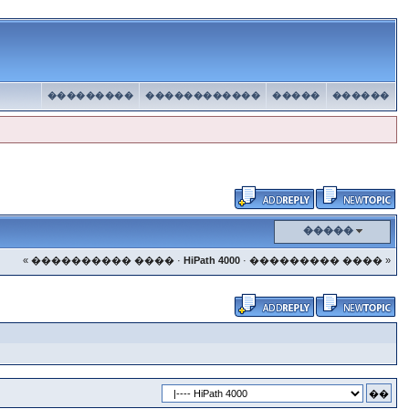
���������
������������
�����
������
�����
« ���������� ����
·
HiPath 4000
·
��������� ���� »