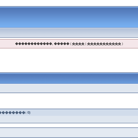
������������, �����
(
����
|
�����������
)
��������: 0)