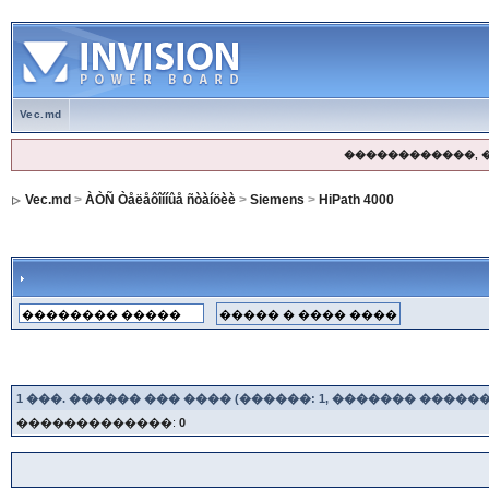
Vec.md
������������, 
Vec.md
>
ÀÒÑ Òåëåôîííûå ñòàíöèè
>
Siemens
>
HiPath 4000
1
���. ������ ��� ���� (������: 1, ������� ������
�������������:
0