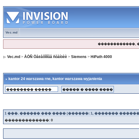
Vec.md
������������, 
Vec.md
>
ÀÒÑ Òåëåôîííûå ñòàíöèè
>
Siemens
>
HiPath 4000
kantor 24 warszawa rne
, kantor warszawa wyjanienia
1
���. ������ ��� ���� (������: 1, ������� ������
�������������:
0