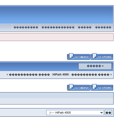
���������
������������
�����
������
�����
« ���������� ����
·
HiPath 4000
·
��������� ���� »