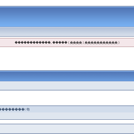
������������, �����
(
����
|
�����������
)
��������: 0)