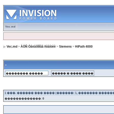
Vec.md
Vec.md
>
ÀÒÑ Òåëåôîííûå ñòàíöèè
>
Siemens
>
HiPath 4000
1
���. ������ ��� ���� (������: 1, ������� �����
�������������:
0